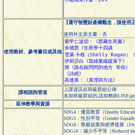
【遵守智慧財產權觀念，請使用
使用外文原文書：否
使用教材、參考書目或其他
上課資訊在班級群組公佈
課程諮詢管道
未加班級群組的,請加教師LINE:ging
延伸教學與資源
SDG4：優質教育（Quality Educat
SDG5：性別平等（Gender Equali
SDG8：尊嚴就業與經濟發展（Decent W
SDG10：減少不平等（Reduced Inequ