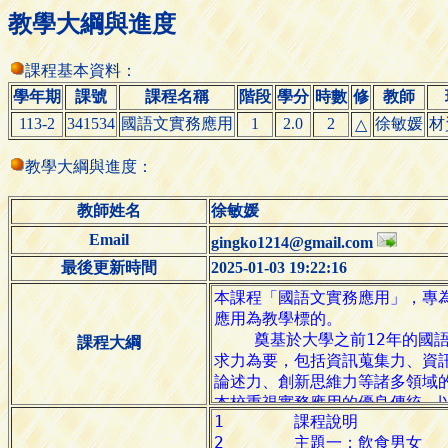
教學大綱與進度
課程基本資料：
學年期
課號
課程名稱
階段
學分
時數
修
教師
113-2
341534
國語文實務應用
1
2.0
2
徐敏媛
材
△
教學大綱與進度：
教師姓名
徐敏媛
Email
gingko1214@gmail.com
最後更新時間
2025-01-03 19:22:16
課程大綱