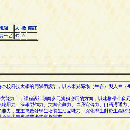
班級
人
撤
備註
資一乙
42
0