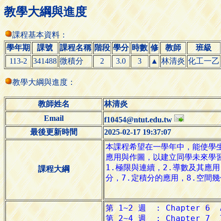
教學大綱與進度
課程基本資料：
學年期
課號
課程名稱
階段
學分
時數
修
教師
班級
113-2
341488
微積分
2
3.0
3
▲
林清炎
化工一乙
教學大綱與進度：
教師姓名
林清炎
Email
f10454@ntut.edu.tw
最後更新時間
2025-02-17 19:37:07
課程大綱