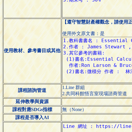
【遵守智慧財產權觀念，請使用
使用外文原文書：是
使用教材、參考書目或其他
1.Line 群組
課程諮詢管道
2.共同科館悟言室現場諮商管道
延伸教學與資源
課程對應SDGs指標
無（None）
課程是否導入AI