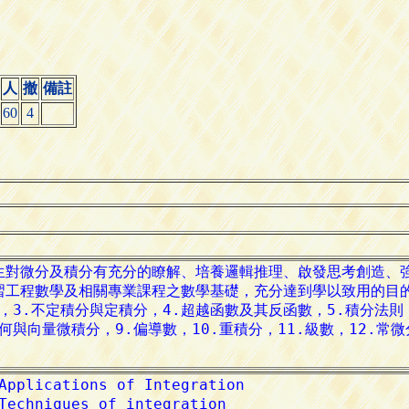
人
撤
備註
60
4