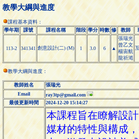
教學大綱與進度
課程基本資料：
學年期
課號
課程名稱
階段
學分
時數
修
教師
張瑞光
曾乙文
創意設計(二) (M)
113-2
341341
1
3.0
6
▲
楊宙航
龍祈澔
教學大綱與進度：
教師姓名
張瑞光
Email
ray3tp@gmail.com
最後更新時間
2024-12-20 15:14:27