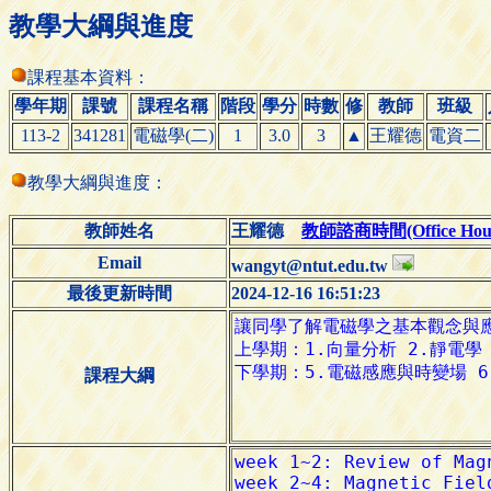
教學大綱與進度
課程基本資料：
學年期
課號
課程名稱
階段
學分
時數
修
教師
班級
113-2
341281
電磁學(二)
1
3.0
3
▲
王耀德
電資二
教學大綱與進度：
教師姓名
王耀德
教師諮商時間(Office Hour
Email
wangyt@ntut.edu.tw
最後更新時間
2024-12-16 16:51:23
課程大綱