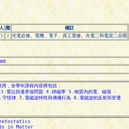
人
撤
備註
3
2
光電必修。電機、電子、資工選修。光電二和電資二合開
s)