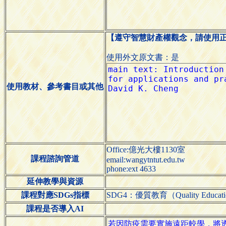
【遵守智慧財產權觀念，請使用
使用外文原文書：是
使用教材、參考書目或其他
Office:億光大樓1130室
課程諮詢管道
email:wangytntut.edu.tw
phone:ext 4633
延伸教學與資源
課程對應SDGs指標
SDG4：優質教育（Quality Educat
課程是否導入AI