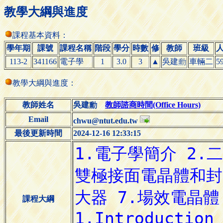
教學大綱與進度
課程基本資料：
學年期
課號
課程名稱
階段
學分
時數
修
教師
班級
113-2
341166
電子學
1
3.0
3
▲
吳
車輛二
5
建

教學大綱與進度：
教師姓名
吳
教師諮商時間(Office Hours)
建

Email
chwu@ntut.edu.tw
最後更新時間
2024-12-16 12:33:15
課程大綱