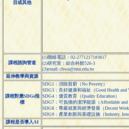
目或其他
(1)聯絡電話：02-27712171#3617
課程諮詢管道
(2)研究室：綜合科館526-3
(3)email: chwu@ntut.edu.tw
延伸教學與資源
SDG1：消除貧窮（No Poverty）
SDG3：良好健康和福祉（Good Health and We
課程對應SDGs指
SDG4：優質教育（Quality Education）
標
SDG7：可負擔的潔淨能源（Affordable and Cl
SDG8：尊嚴就業與經濟發展（Decent Work and
SDG9：產業創新與基礎設施（Industry, Innovatio
課程是否導入AI