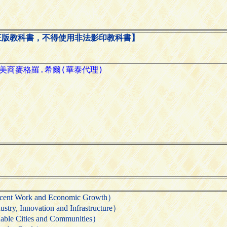
正版教科書，不得使用非法影印教科書】
ork and Economic Growth）
novation and Infrastructure）
Cities and Communities）