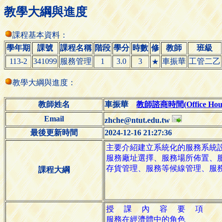
教學大綱與進度
課程基本資料：
學年期
課號
課程名稱
階段
學分
時數
修
教師
班級
113-2
341099
服務管理
1
3.0
3
車振華
工管二乙
★
教學大綱與進度：
教師姓名
車振華
教師諮商時間(Office Hour
Email
zhche@ntut.edu.tw
最後更新時間
2024-12-16 21:27:36
課程大綱