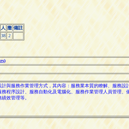
人
撤
備註
38
2
s)