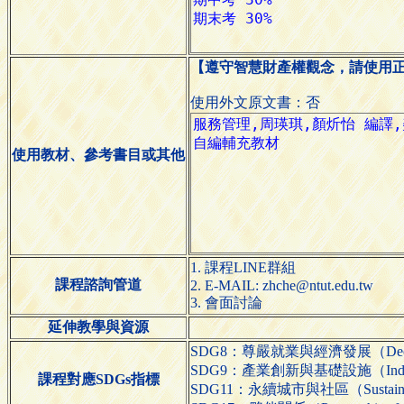
【遵守智慧財產權觀念，請使用
使用外文原文書：否
使用教材、參考書目或其他
1. 課程LINE群組
課程諮詢管道
2. E-MAIL: zhche@ntut.edu.tw
3. 會面討論
延伸教學與資源
SDG8：尊嚴就業與經濟發展（Decent W
SDG9：產業創新與基礎設施（Industry, In
課程對應SDGs指標
SDG11：永續城市與社區（Sustainable 