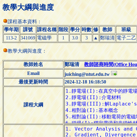
教學大綱與進度
課程基本資料：
學年期
課號
課程名稱
階段
學分
時數
修
教師
班級
113-2
341069
電磁學
1
3.0
3
▲
鄭瑞清
電子二乙
教學大綱與進度：
教師姓名
鄭瑞清
教師諮商時間(Office Hour
Email
juiching@ntut.edu.tw
最後更新時間
2024-12-18 16:18:50
課程大綱