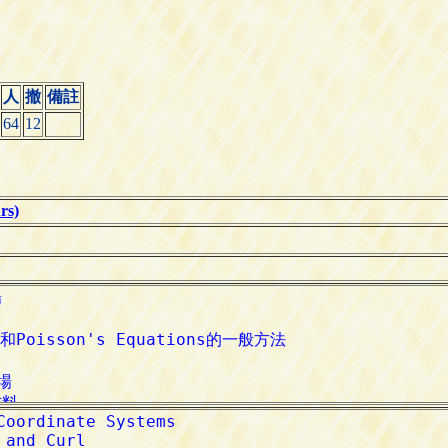
人
撤
備註
64
12
s)