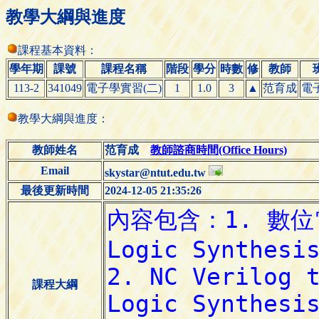
教學大綱與進度
課程基本資料：
學年期
課號
課程名稱
階段
學分
時數
修
教師
113-2
341049
電子學實習(二)
1
1.0
3
▲
范育成
電
教學大綱與進度：
教師姓名
范育成
教師諮商時間(Office Hours)
Email
skystar@ntut.edu.tw
最後更新時間
2024-12-05 21:35:26
課程大綱