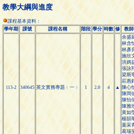
教學大綱與進度
課程基本資料：
學年期
課號
課程名稱
階段
學分
時數
修
教師
余盛
林含
林彥
施欣
洪媽
張詠
梁斯
莊惠
113-2
340645
英文實務專
1
2.0
4
▲
陳心
題
﹙
一
﹚
陳岡
陳怡
陳雅
黃如
楊韻
葉采
葛瑞