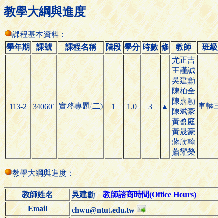
教學大綱與進度
課程基本資料：
學年期
課號
課程名稱
階段
學分
時數
修
教師
班級
尤正吉
王謹誠
吳
建

陳柏全
陳
嘉

實務專題(二)
車輛
113-2
340601
1
1.0
3
▲
陳斌豪
黃盈庭
黃晟豪
蔣欣翰
蕭耀榮
教學大綱與進度：
教師姓名
吳
教師諮商時間(Office Hours)
建

Email
chwu@ntut.edu.tw