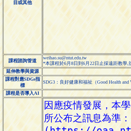
目或其他
weihao.su@ntut.edu.tw
課程諮詢管道
*本課程於6月8日到6月22日止採遠距教學,並
延伸教學與資源
課程對應SDGs指
SDG3：良好健康和福祉（Good Health and We
標
課程是否導入AI