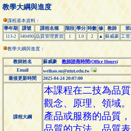
教學大綱與進度
課程基本資料：
學年期
課號
課程名稱
階段
學分
時數
修
教師
班
113-2
340490
品質管理實習
1
1.0
2
▲
蘇威豪
工管
教學大綱與進度：
教師姓名
蘇威豪
教師諮商時間(Office Hours)
Email
weihao.su@ntut.edu.tw
最後更新時間
2025-04-24 20:07:00
課程大綱