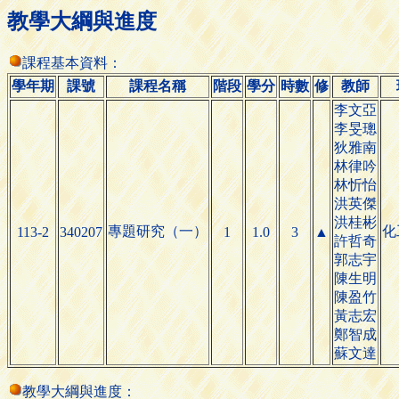
教學大綱與進度
課程基本資料：
學年期
課號
課程名稱
階段
學分
時數
修
教師
李文亞
李旻璁
狄雅南
林律吟
林忻怡
洪英傑
洪桂彬
專題研究（一）
化
113-2
340207
1
1.0
3
▲
許哲奇
郭志宇
陳生明
陳盈竹
黃志宏
鄭智成
蘇文達
教學大綱與進度：