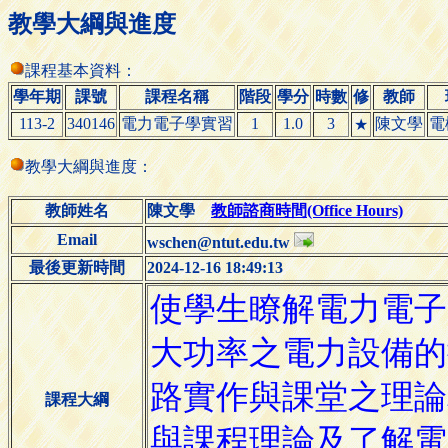
教學大綱與進度
課程基本資料：
學年期
課號
課程名稱
階段
學分
時數
修
教師
113-2
340146
電力電子學實習
1
1.0
3
陳文學
電
★
教學大綱與進度：
教師姓名
陳文學
教師諮商時間(Office Hours)
Email
wschen@ntut.edu.tw
最後更新時間
2024-12-16 18:49:13
課程大綱