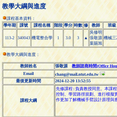
教學大綱與進度
課程基本資料：
學年期
課號
課程名稱
階段
學分
時數
修
教師
班級
吳修明
113-2
340043
機電整合學
1
3.0
3
▲
張敬源
機械三
葉賜旭
教學大綱與進度：
教師姓名
張敬源
教師諮商時間(Office Hour
Email
chang@mail.ntut.edu.tw
最後更新時間
2024-12-20 13:52:55
課程大綱