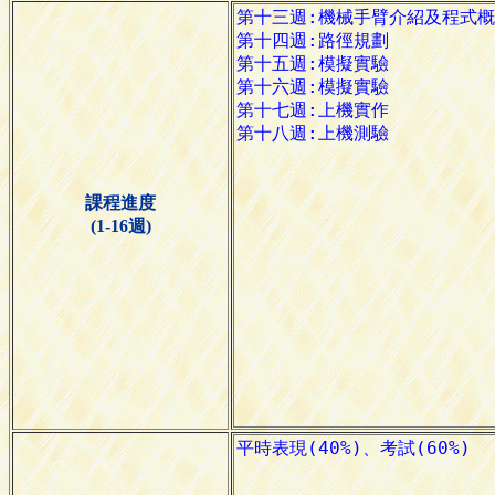
課程進度
(1-16週)