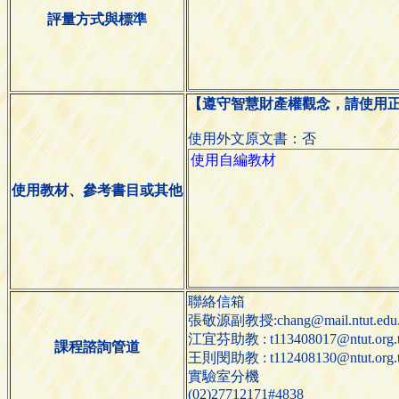
評量方式與標準
【遵守智慧財產權觀念，請使用
使用外文原文書：否
使用教材、參考書目或其他
聯絡信箱
張敬源副教授:chang@mail.ntut.edu
江宜芬助教 : t113408017@ntut.org.
課程諮詢管道
王則閔助教 : t112408130@ntut.org.
實驗室分機
(02)27712171#4838