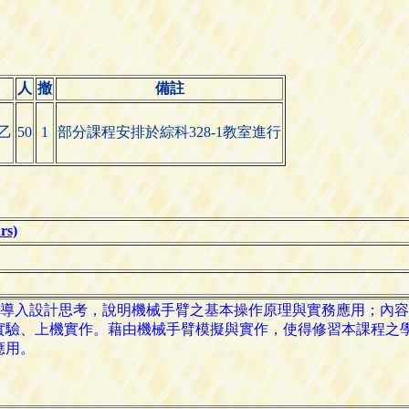
人
撤
備註
乙
50
1
部分課程安排於綜科328-1教室進行
s)