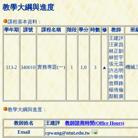
教學大綱與進度
課程基本資料：
學年期
課號
課程名稱
階段
學分
時數
修
教師
班
王建評
汪家昌
林正釧
林哲宇
張元震
實務專題(一)
機械
113-2
340010
1
1.0
3
▲
許志明
許華倚
曾釋鋒
楊侑倫
顏毅廣
教學大綱與進度：
教師姓名
王建評
教師諮商時間(Office Hours)
Email
cpwang@ntut.edu.tw