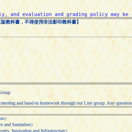
正版教科書，不得使用非法影印教科書】
 Group
 meeting and hand-in homework through our Line group. Any question p
ion）
nd Sanitation）
novation and Infrastructure）