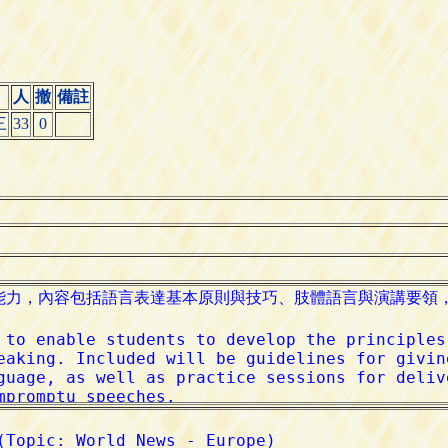
人
撤
備註
三
33
0