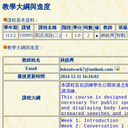
教學大綱與進度
課程基本資料：
學年期
課號
課程名稱
階段
學分
時數
修
教師
班級
113-2
339995
英語演說(二)
1
1.0
2
▲
林皓輿
智動
教學大綱與進度：
教師姓名
林皓輿
Email
lukeatwork7@outlook.com
最後更新時間
2024-12-11 16:16:02
課程大綱