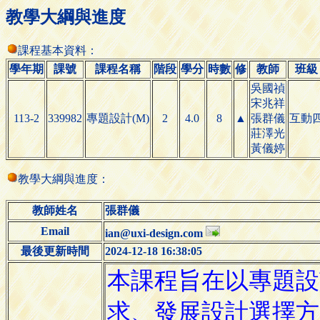
教學大綱與進度
課程基本資料：
學年期
課號
課程名稱
階段
學分
時數
修
教師
班級
吳國禎
宋兆祥
113-2
339982
專題設計(M)
2
4.0
8
▲
張群儀
互動
莊澤光
黃儀婷
教學大綱與進度：
教師姓名
張群儀
Email
ian@uxi-design.com
最後更新時間
2024-12-18 16:38:05