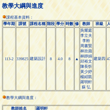
教學大綱與進度
課程基本資料：
學年期
課號
課程名稱
階段
學分
時數
修
教師
班級
吳耀庭
李立夫
李舲
周書賢
林欣蘋
林靜娟
建築設計
建築四
113-2
339825
8
4.0
8
▲
4
邱裕文
陳長忻
黃少妤
楊紹凱
羅明軒
蘇 弘
教學大綱與進度：
教師姓名
羅明軒