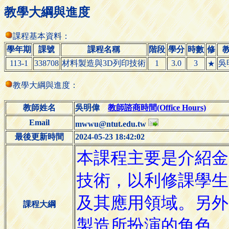
教學大綱與進度
課程基本資料：
學年期
課號
課程名稱
階段
學分
時數
修
113-1
338708
材料製造與3D列印技術
1
3.0
3
吳
★
教學大綱與進度：
教師姓名
吳明偉
教師諮商時間(Office Hours)
Email
mwwu@ntut.edu.tw
最後更新時間
2024-05-23 18:42:02
課程大綱