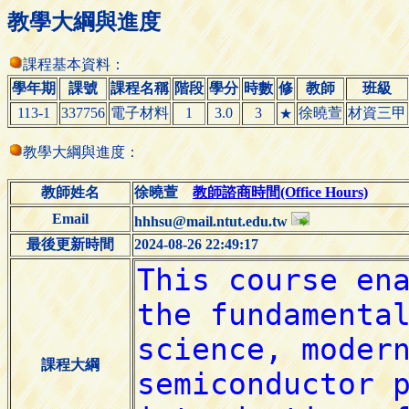
教學大綱與進度
課程基本資料：
學年期
課號
課程名稱
階段
學分
時數
修
教師
班級
113-1
337756
電子材料
1
3.0
3
徐曉萱
材資三甲
★
教學大綱與進度：
教師姓名
徐曉萱
教師諮商時間(Office Hours)
Email
hhhsu@mail.ntut.edu.tw
最後更新時間
2024-08-26 22:49:17
課程大綱