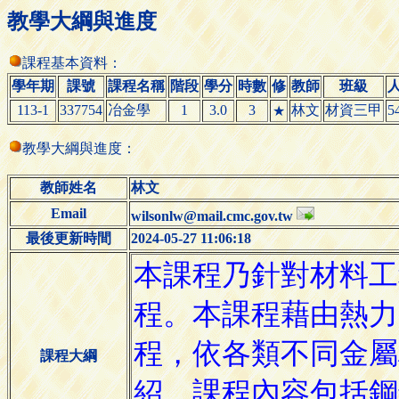
教學大綱與進度
課程基本資料：
學年期
課號
課程名稱
階段
學分
時數
修
教師
班級
113-1
337754
冶金學
1
3.0
3
林文
材資三甲
5
★
教學大綱與進度：
教師姓名
林文
Email
wilsonlw@mail.cmc.gov.tw
最後更新時間
2024-05-27 11:06:18
課程大綱