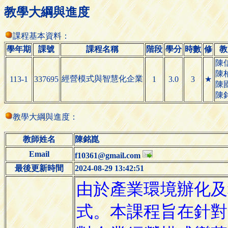
教學大綱與進度
課程基本資料：
學年期
課號
課程名稱
階段
學分
時數
修
教
陳
陳
經營模式與智慧化企業
113-1
337695
1
3.0
3
★
陳
陳
教學大綱與進度：
教師姓名
陳銘崑
Email
f10361@gmail.com
最後更新時間
2024-08-29 13:42:51