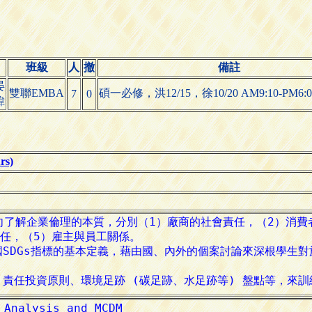
班級
人
撤
備註
晏
雙聯EMBA
碩一必修，洪12/15，徐10/20 AM9:10-PM6:0
7
0

s)