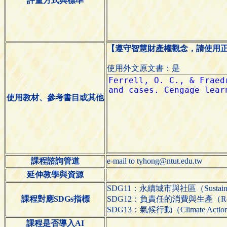
評量方式與標準
【遵守智慧財產權觀念，請使用
使用外文原文書：是
使用教材、參考書目或其他
課程諮詢管道
e-mail to tyhong@ntut.edu.tw
延伸教學與資源
SDG11：永續城市與社區（Sustainable 
課程對應SDGs指標
SDG12：負責任的消費與生產（Responsib
SDG13：氣候行動（Climate Actio
課程是否導入AI