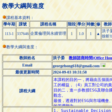
教學大綱與進度
課程基本資料：
學年期
課號
課程名稱
階段
學分
時數
修
教師
洪子
企業倫理與永續管理
113-1
337646
1
1.0
1
▲
徐
昕
教學大綱與進度：
教師姓名
洪子晏
教師諮商時間(Office Hour
Email
georgehong618@gmail.com
最後更新時間
2024-09-03 10:31:58
課程大綱