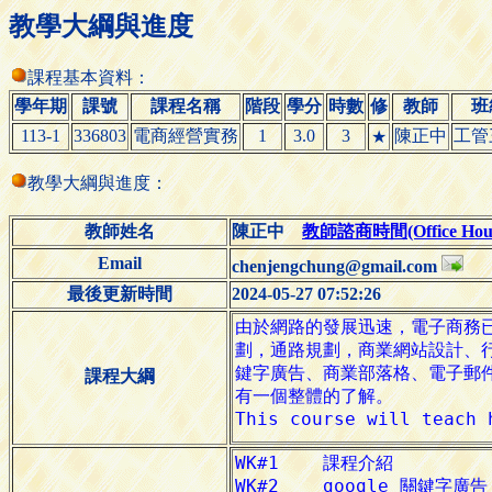
教學大綱與進度
課程基本資料：
學年期
課號
課程名稱
階段
學分
時數
修
教師
班
113-1
336803
電商經營實務
1
3.0
3
陳正中
工管
★
教學大綱與進度：
教師姓名
陳正中
教師諮商時間(Office Hour
Email
chenjengchung@gmail.com
最後更新時間
2024-05-27 07:52:26
課程大綱