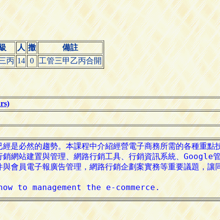
級
人
撤
備註
三丙
14
0
工管三甲乙丙合開
s)