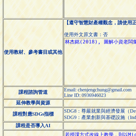
【遵守智慧財產權觀念，請使用
使用外文原文書：否
使用教材、參考書目或其他
Email: chenjengchung@gmail.com
課程諮詢管道
Line ID: 0936946023
延伸教學與資源
SDG8：尊嚴就業與經濟發展（Decent W
課程對應SDGs指標
SDG9：產業創新與基礎設施（Industry, In
課程是否導入AI