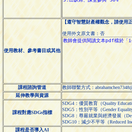
【遵守智慧財產權觀念，請使用
使用外文原文書：否
使用教材、參考書目或其他
課程諮詢管道
教師聯繫方式：abrahamchen7348@ho
延伸教學與資源
SDG4：優質教育（Quality Educat
SDG5：性別平等（Gender Equali
課程對應SDGs指標
SDG8：尊嚴就業與經濟發展（Decent W
SDG10：減少不平等（Reduced Inequ
課程是否導入AI