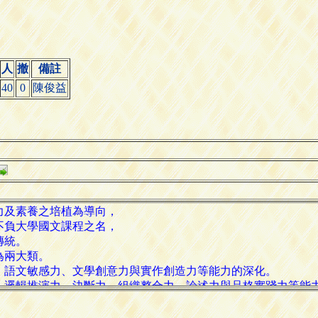
人
撤
備註
40
0
陳俊益