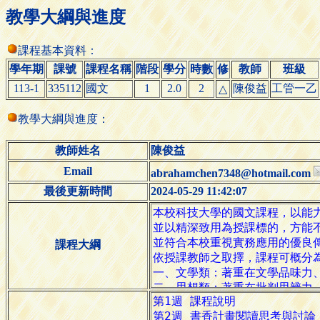
教學大綱與進度
課程基本資料：
學年期
課號
課程名稱
階段
學分
時數
修
教師
班級
113-1
335112
國文
1
2.0
2
陳俊益
工管一乙
△
教學大綱與進度：
教師姓名
陳俊益
Email
abrahamchen7348@hotmail.com
最後更新時間
2024-05-29 11:42:07
課程大綱