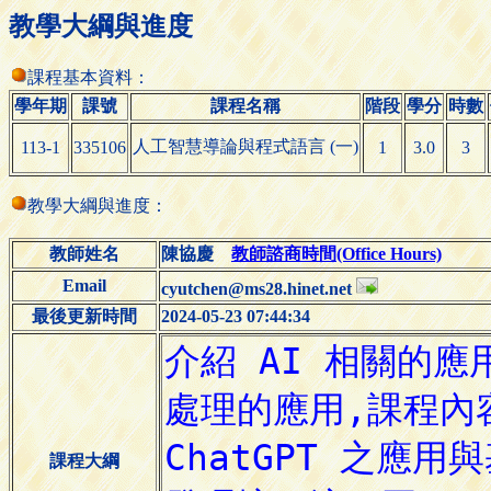
教學大綱與進度
課程基本資料：
學年期
課號
課程名稱
階段
學分
時數
人工智慧導論與程式語言 (一)
113-1
335106
1
3.0
3
教學大綱與進度：
教師姓名
陳協慶
教師諮商時間(Office Hours)
Email
cyutchen@ms28.hinet.net
最後更新時間
2024-05-23 07:44:34
課程大綱