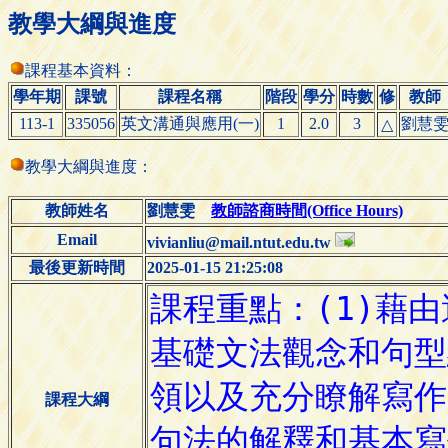
教學大綱與進度
課程基本資料：
學年期
課號
課程名稱
階段
學分
時數
修
教師
113-1
335056
英文溝通與應用(一)
1
2.0
3
劉慧
△
教學大綱與進度：
教師姓名
劉慧雯
教師諮商時間(Office Hours)
Email
vivianliu@mail.ntut.edu.tw
最後更新時間
2025-01-15 21:25:08
課程大綱