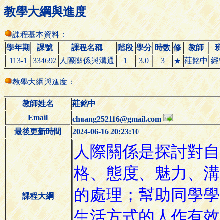
教學大綱與進度
課程基本資料：
學年期
課號
課程名稱
階段
學分
時數
修
教師
113-1
334692
人際關係與溝通
1
3.0
3
莊銘中
經
★
教學大綱與進度：
教師姓名
莊銘中
Email
chuang252116@gmail.com
最後更新時間
2024-06-16 20:23:10
課程大綱