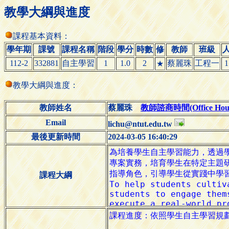
教學大綱與進度
課程基本資料：
學年期
課號
課程名稱
階段
學分
時數
修
教師
班級
112-2
332881
自主學習
1
1.0
2
蔡麗珠
工程一
1
★
教學大綱與進度：
教師姓名
蔡麗珠
教師諮商時間(Office Hour
Email
lichu@ntut.edu.tw
最後更新時間
2024-03-05 16:40:29
課程大綱