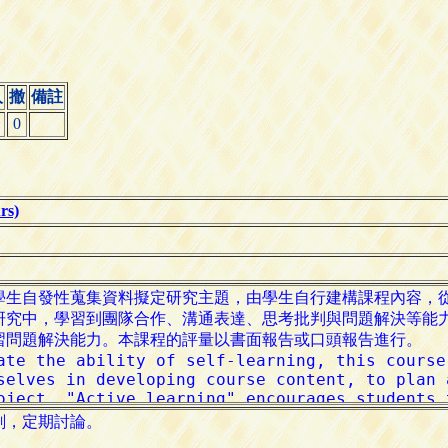
人
撤
備註
0
s)