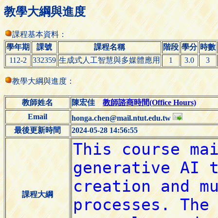
教學大綱與進度
課程基本資料：
學年期
課號
課程名稱
階段
學分
時數
112-2
332359
生成式人工智慧與多媒體應用
1
3.0
3
教學大綱與進度：
教師姓名
陳宏佳
教師諮商時間(Office Hours)
Email
honga.chen@mail.ntut.edu.tw
最後更新時間
2024-05-28 14:56:55
課程大綱