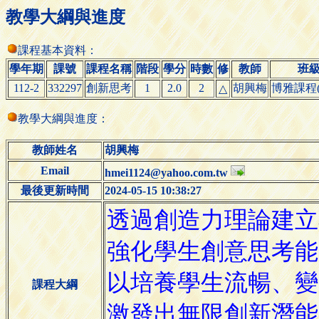
教學大綱與進度
課程基本資料：
學年期
課號
課程名稱
階段
學分
時數
修
教師
班
112-2
332297
創新思考
1
2.0
2
胡興梅
博雅課程(
△
教學大綱與進度：
教師姓名
胡興梅
Email
hmei1124@yahoo.com.tw
最後更新時間
2024-05-15 10:38:27
課程大綱