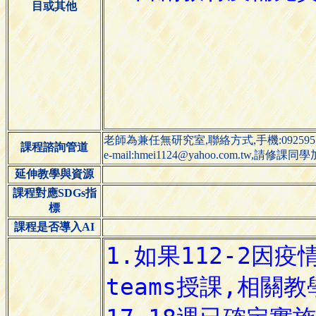
目或其他
老師為兼任無研究室,聯絡方式,手機:0925951352,l
課程諮詢管道
e-mail:hmei1124@yahoo.com.tw
延伸教學與資源
課程對應SDGs指
標
課程是否導入AI