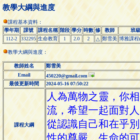
教學大綱與進度
課程基本資料：
學年期
課號
課程名稱
階段
學分
時數
修
教師
班
112-2
332295
生命教育
1
2.0
2
鄭雪美
博雅課程(
△
教學大綱與進度：
教師姓名
鄭雪美
Email
450220@gmail.com
最後更新時間
2024-05-16 07:50:22
課程大綱