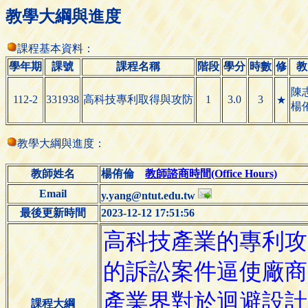
教學大綱與進度
課程基本資料：
學年期
課號
課程名稱
階段
學分
時數
修
教
陳
112-2
331938
高科技專利取得與攻防
1
3.0
3
★
楊
教學大綱與進度：
教師姓名
楊侑倫
教師諮商時間(Office Hours)
Email
y.yang@ntut.edu.tw
最後更新時間
2023-12-12 17:51:56
課程大綱