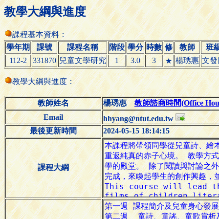
教學大綱與進度
課程基本資料：
學年期
課號
課程名稱
階段
學分
時數
修
教師
班
112-2
331870
兒童文學研究
1
3.0
3
楊琇惠
文發
★
教學大綱與進度：
教師姓名
楊琇惠
教師諮商時間(Office Hour
Email
hhyang@ntut.edu.tw
最後更新時間
2024-05-15 18:14:15
課程大綱