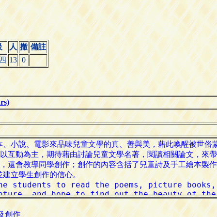
級
人
撤
備註
四
13
0
s)