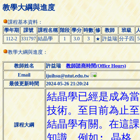
教學大綱與進度
課程基本資料：
學年期
課號
課程名稱
階段
學分
時數
修
教師
班級
112-2
331797
結晶學
1
3.0
3
許益瑞
分子四
5
★
教學大綱與進度：
教師姓名
許益瑞
教師諮商時間(Office Hours)
Email
ijuihsu@ntut.edu.tw
最後更新時間
2024-05-26 21:20:24
課程大綱