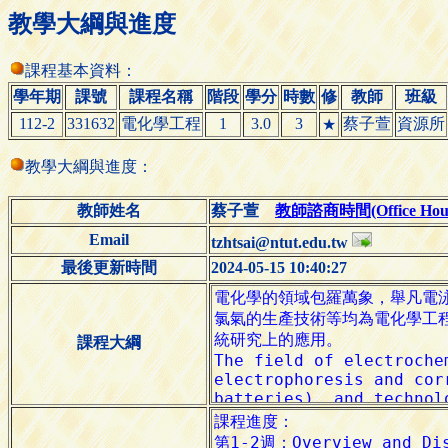
教學大綱與進度
課程基本資料：
學年期
課號
課程名稱
階段
學分
時數
修
教師
班級
112-2
331632
電化學工程
1
3.0
3
蔡子萱
資源所
★
教學大綱與進度：
教師姓名
蔡子萱
教師諮商時間(Office Hour
Email
tzhtsai@ntut.edu.tw
最後更新時間
2024-05-15 10:40:27
課程大綱