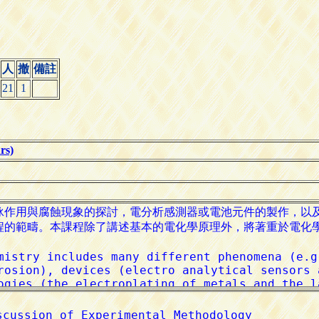
人
撤
備註
21
1
s)