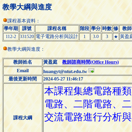
教學大綱與進度
課程基本資料：
學年期
課號
課程名稱
階段
學分
時數
修
教師
112-2
331520
電子電路分析與設計
1
3.0
3
黃盈
★
教學大綱與進度：
教師姓名
黃盈庭
教師諮商時間(Office Hours)
Email
huangyt@ntut.edu.tw
最後更新時間
2024-05-27 11:46:17
課程大綱