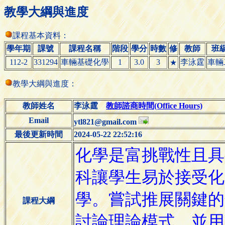
教學大綱與進度
課程基本資料：
學年期
課號
課程名稱
階段
學分
時數
修
教師
班
112-2
331294
車輛基礎化學
1
3.0
3
李泳霆
車輛
★
教學大綱與進度：
教師姓名
李泳霆
教師諮商時間(Office Hours)
Email
ytl821@gmail.com
最後更新時間
2024-05-22 22:52:16
課程大綱