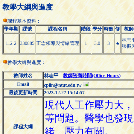
教學大綱與進度
課程基本資料：
學年期
課號
課程名稱
階段
學分
時數
修
教師
林志
112-2
330885
正念領導與情緒管理
1
3.0
3
★
張振
教學大綱與進度：
教師姓名
林志平
教師諮商時間(Office Hours)
Email
cplin@ntut.edu.tw
最後更新時間
2023-12-27 15:14:57
課程大綱