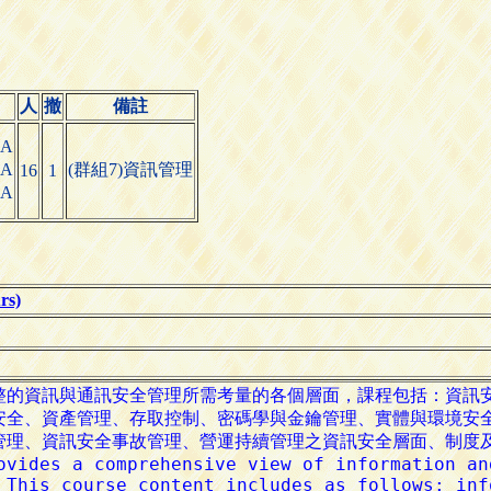
人
撤
備註
A
A
(群組7)資訊管理
16
1
A
s)