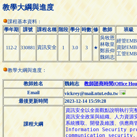
教學大綱與進度
課程基本資料：
學年期
課號
課程名稱
階段
學分
時數
修
教師
班級
吳牧恩
經管EMB
林敬皇
資訊安全
資財EMB
112-2
330881
1
3.0
3
★
鄭辰仰
工管EMB
魏銪志
教學大綱與進度：
教師姓名
魏銪志
教師諮商時間(Office Hour
Email
vickrey@mail.ntut.edu.tw
最後更新時間
2023-12-14 15:59:28
課程大綱