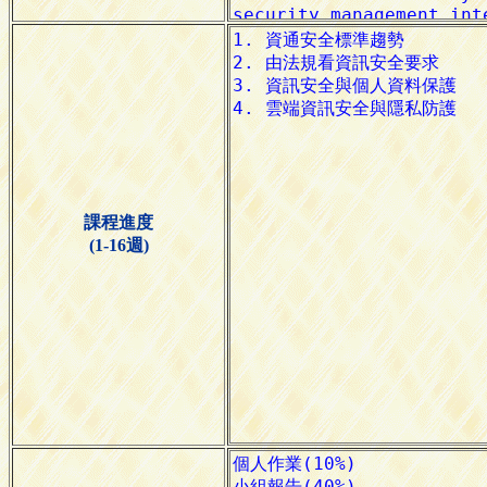
課程進度
(1-16週)