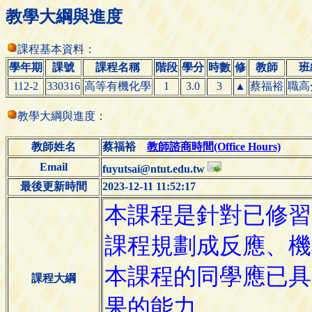
教學大綱與進度
課程基本資料：
學年期
課號
課程名稱
階段
學分
時數
修
教師
班
112-2
330316
高等有機化學
1
3.0
3
▲
蔡福裕
職高
教學大綱與進度：
教師姓名
蔡福裕
教師諮商時間(Office Hours)
Email
fuyutsai@ntut.edu.tw
最後更新時間
2023-12-11 11:52:17
課程大綱