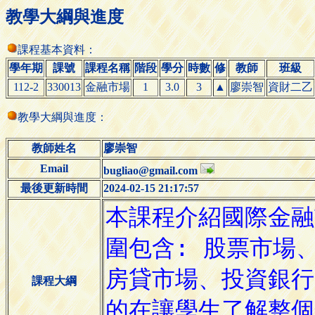
教學大綱與進度
課程基本資料：
學年期
課號
課程名稱
階段
學分
時數
修
教師
班級
112-2
330013
金融市場
1
3.0
3
▲
廖崇智
資財二乙
教學大綱與進度：
教師姓名
廖崇智
Email
bugliao@gmail.com
最後更新時間
2024-02-15 21:17:57
課程大綱