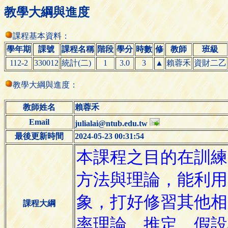
教學大綱與進度
課程基本資料：
學年期
課號
課程名稱
階段
學分
時數
修
教師
班級
112-2
330012
統計(二)
1
3.0
3
▲
賴蓉禾
資財二乙
教學大綱與進度：
教師姓名
賴蓉禾
Email
julialai@ntub.edu.tw
最後更新時間
2024-05-23 00:31:54
課程大綱