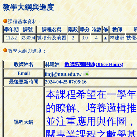
教學大綱與進度
課程基本資料：
學年期
課號
課程名稱
階段
學分
時數
修
教師
112-2
328094
微積分及演習
2
3.0
4
▲
林建洲
技優
教學大綱與進度：
教師姓名
林建洲
教師諮商時間(Office Hours)
Email
linjj@ntut.edu.tw
最後更新時間
2024-04-25 07:05:16
課程大綱