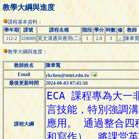
教學大綱與進度
課程基本資料：
學年期
課號
課程名稱
階段
學分
時數
修
教師
112-2
328089
英文溝通與應用(二)
1
2.0
3
陳聿
△
教學大綱與進度：
教師姓名
陳聿寬
Email
ykchen@ntut.edu.tw
最後更新時間
2024-06-03 07:41:16
課程大綱