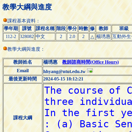
教學大綱與進度
課程基本資料：
學年期
課號
課程名稱
階段
學分
時數
修
教師
班級
112-2
328082
中文
2
2.0
2
楊琇惠
互動外生
△
教學大綱與進度：
教師姓名
楊琇惠
教師諮商時間(Office Hours)
Email
hhyang@ntut.edu.tw
最後更新時間
2024-05-15 18:12:21
課程大綱