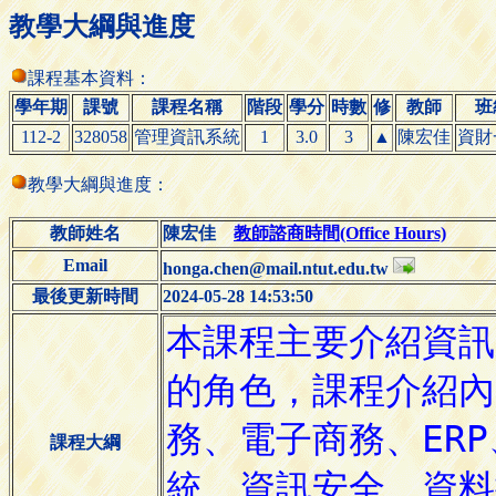
教學大綱與進度
課程基本資料：
學年期
課號
課程名稱
階段
學分
時數
修
教師
班
112-2
328058
管理資訊系統
1
3.0
3
▲
陳宏佳
資財
教學大綱與進度：
教師姓名
陳宏佳
教師諮商時間(Office Hours)
Email
honga.chen@mail.ntut.edu.tw
最後更新時間
2024-05-28 14:53:50
課程大綱