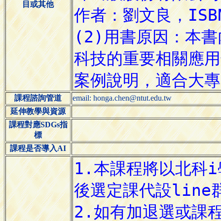
目或其他
課程諮詢管道
email: honga.chen@ntut.edu.tw
延伸教學與資源
課程對應SDGs指
標
課程是否導入AI