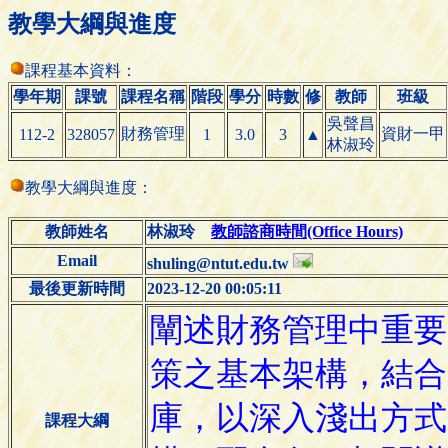
教學大綱與進度
課程基本資料：
學年期
課號
課程名稱
階段
學分
時數
修
教師
班級
吳聲昌
財務管理
資財一甲
112-2
328057
1
3.0
3
▲
林淑玲
教學大綱與進度：
教師姓名
林淑玲
教師諮商時間(Office Hours)
Email
shuling@ntut.edu.tw
最後更新時間
2023-12-20 00:05:11
課程大綱