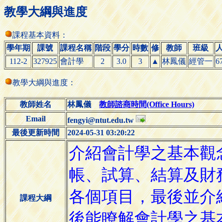
教學大綱與進度
課程基本資料：
學年期
課號
課程名稱
階段
學分
時數
修
教師
班級
112-2
327925
會計學
2
3.0
3
▲
林鳳儀
經管一
6
教學大綱與進度：
教師姓名
林鳳儀
教師諮商時間(Office Hours)
Email
fengyi@ntut.edu.tw
最後更新時間
2024-05-31 03:20:22
課程大綱