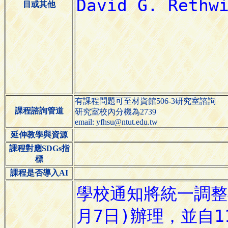
目或其他
有課程問題可至材資館506-3研究室諮詢
課程諮詢管道
研究室校內分機為2739
email: yfhsu@ntut.edu.tw
延伸教學與資源
課程對應SDGs指
標
課程是否導入AI