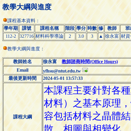
教學大綱與進度
課程基本資料：
學年期
課號
課程名稱
階段
學分
時數
修
教師
班
112-2
327716
材料科學導論
2
3.0
3
▲
徐永富
材資
教學大綱與進度：
教師姓名
徐永富
教師諮商時間(Office Hours)
Email
yfhsu@ntut.edu.tw
最後更新時間
2024-05-01 13:57:33
課程大綱